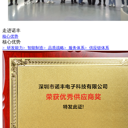
走进诺丰
核心优势
核心优势
> 研发能力
> 智能制造
> 品质战略
> 服务体系
> 供应链体系