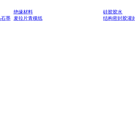
绝缘材料
硅胶胶水
热石墨
麦拉片
青稞纸
结构密封胶
灌