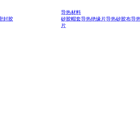
导热材料
密封胶
矽胶帽套
导热绝缘片
导热矽胶布
导
片