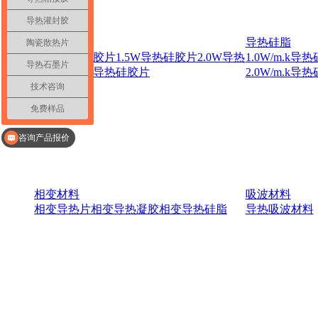
导热凝胶
导热灌封胶
产品中心
导热硅胶片
导热硅脂
陶瓷散热片
1.0W导热硅胶片
1.5W导热硅胶片
2.0W导热
1.0W/m.k导
导热石墨片
硅胶片
3.0W导热硅胶片
2.0W/m.k导
技术咨询
免费样品
了解导热散热解决方案
咨询产品报价
相变材料
吸波材料
相变导热片
相变导热凝胶
相变导热硅脂
导热吸波材料