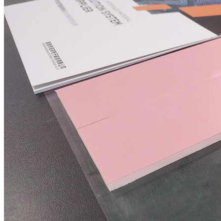
服
务
支
持
企
业