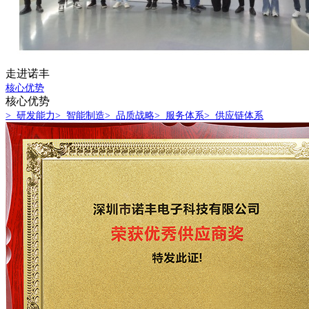
走进诺丰
核心优势
核心优势
> 研发能力
> 智能制造
> 品质战略
> 服务体系
> 供应链体系