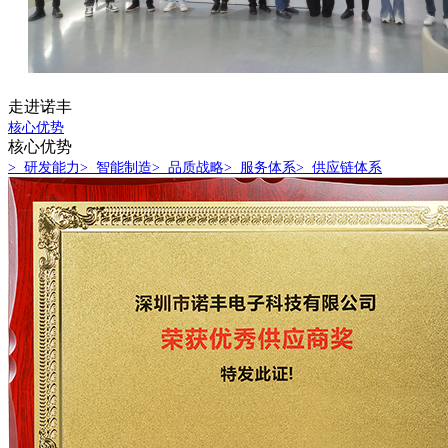
走进诺丰
核心优势
核心优势
> 研发能力
> 智能制造
> 品质战略
> 服务体系
> 供应链体系