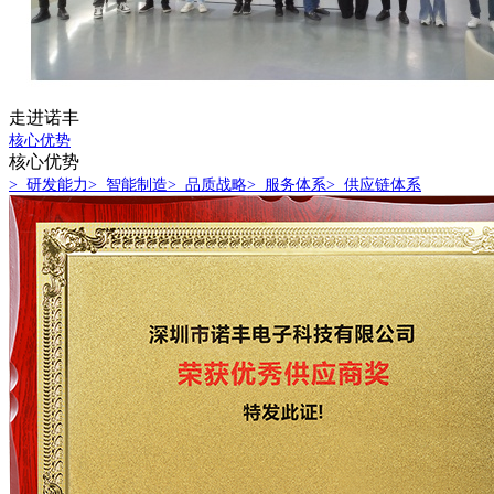
走进诺丰
核心优势
核心优势
> 研发能力
> 智能制造
> 品质战略
> 服务体系
> 供应链体系