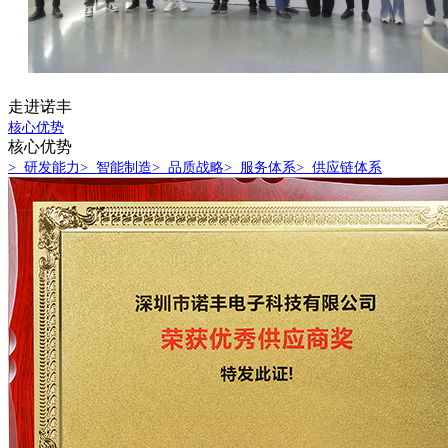
走进诺丰
核心优势
核心优势
> 研发能力
> 智能制造
> 品质战略
> 服务体系
> 供应链体系