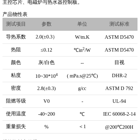
主控芯片、电磁炉与热水器控制板。
产品物性表
测试项目
参数
单位
测试标准
导热系数
2.0(±0.3）
W/m.K
ASTM
D
5470
2
热阻
≤0.12
ASTM
D
5470
℃in
/W
颜色
灰/白色
目视
--
4
粘度
DHR
-2
(
mPa.s@25
℃
)
10~30*10
密度
2.8(±0.3)
g/
cc
ASTM
D
792
阻燃等级
V0
-
UL
-94
使用温度
-40~200
IEC
60068-2-14
℃
重量损失
＜1
%
@200℃200H