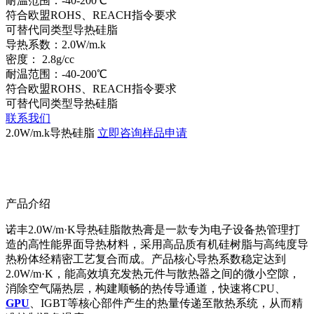
耐温范围：-40-200℃
符合欧盟ROHS、REACH指令要求
可替代同类型导热硅脂
导热系数：2.0W/m.k
密度： 2.8g/cc
耐温范围：-40-200℃
符合欧盟ROHS、REACH指令要求
可替代同类型导热硅脂
联系我们
2.0W/m.k导热硅脂
立即咨询
样品申请
产品介绍
诺丰2.0W/m·K导热硅脂散热膏是一款专为电子设备热管理打
造的高性能界面导热材料，采用高品质有机硅树脂与高纯度导
热粉体经精密工艺复合而成。产品核心导热系数稳定达到
2.0W/m·K，能高效填充发热元件与散热器之间的微小空隙，
消除空气隔热层，构建顺畅的热传导通道，快速将CPU、
GPU
、IGBT等核心部件产生的热量传递至散热系统，从而精