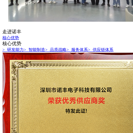
走进诺丰
核心优势
核心优势
> 研发能力
> 智能制造
> 品质战略
> 服务体系
> 供应链体系