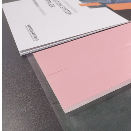
服
务
支
持
企
业