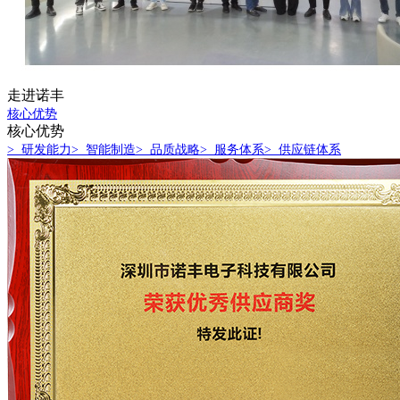
走进诺丰
核心优势
核心优势
> 研发能力
> 智能制造
> 品质战略
> 服务体系
> 供应链体系