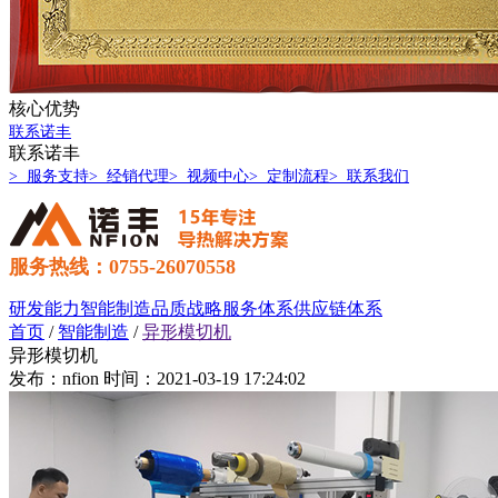
核心优势
联系诺丰
联系诺丰
> 服务支持
> 经销代理
> 视频中心
> 定制流程
> 联系我们
服务热线：0755-26070558
研发能力
智能制造
品质战略
服务体系
供应链体系
首页
/
智能制造
/
异形模切机
异形模切机
发布：nfion
时间：2021-03-19 17:24:02