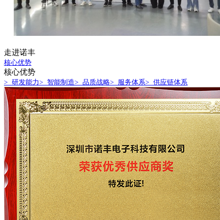
走进诺丰
核心优势
核心优势
> 研发能力
> 智能制造
> 品质战略
> 服务体系
> 供应链体系