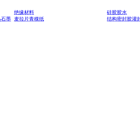
绝缘材料
硅胶胶水
热石墨
麦拉片
青稞纸
结构密封胶
灌