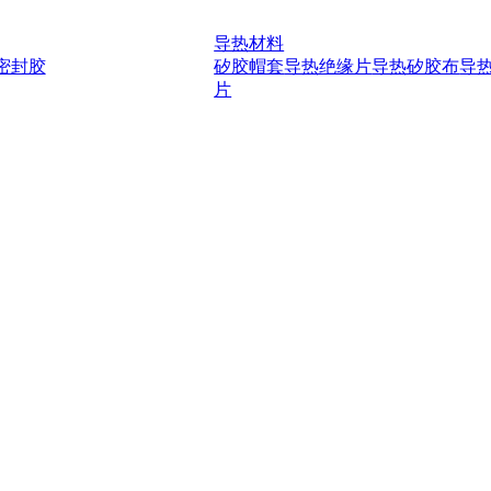
导热材料
密封胶
矽胶帽套
导热绝缘片
导热矽胶布
导
片