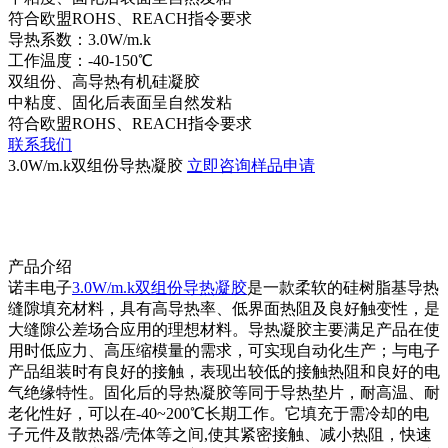
符合欧盟ROHS、REACH指令要求
导热系数：3.0W/m.k
工作温度：-40-150℃
双组份、高导热有机硅凝胶
中粘度、固化后表面呈自然发粘
符合欧盟ROHS、REACH指令要求
联系我们
3.0W/m.k双组份导热凝胶
立即咨询
样品申请
产品介绍
诺丰电子
3.0W/m.k双组份导热凝胶
是一款柔软的硅树脂基导热
缝隙填充材料，具有高导热率、低界面热阻及良好触变性，是
大缝隙公差场合应用的理想材料。导热凝胶主要满足产品在使
用时低应力、高压缩模量的需求，可实现自动化生产；与电子
产品组装时有良好的接触，表现出较低的接触热阻和良好的电
气绝缘特性。固化后的导热凝胶等同于导热垫片，耐高温、耐
老化性好，可以在-40~200℃长期工作。它填充于需冷却的电
子元件及散热器/壳体等之间,使其紧密接触、减小热阻，快速