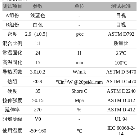
测试项目
参数
单位
测试标准
A组份
浅蓝色
-
目视
B组份
白色
-
目视
密度
2.9（±0.5）
g/cc
ASTM D792
混合比例
1:1
-
质量比
常温固化
24
H
25℃
高温固化
15
min
100℃
导热系数
3.0±0.2
W/m.k
ASTM D 5470
2
热阻
≤0.9
ASTM D 5470
℃in
/W @20psi&1mm
硬度
35
Shore C
ASTM D2240
拉伸强度
≥0.15
Mpa
ASTM D 412
延伸率
≥70
%
ASTM D 412
阻燃等级
V0
-
UL 94
IEC 60068-2-
使用温度
-50~160
℃
14