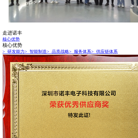
走进诺丰
核心优势
核心优势
> 研发能力
> 智能制造
> 品质战略
> 服务体系
> 供应链体系