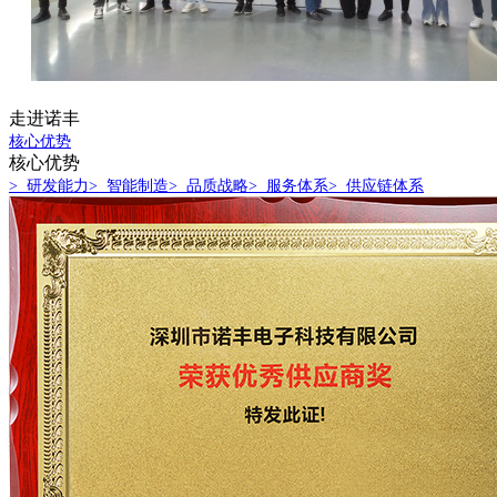
走进诺丰
核心优势
核心优势
> 研发能力
> 智能制造
> 品质战略
> 服务体系
> 供应链体系