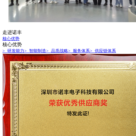
走进诺丰
核心优势
核心优势
> 研发能力
> 智能制造
> 品质战略
> 服务体系
> 供应链体系