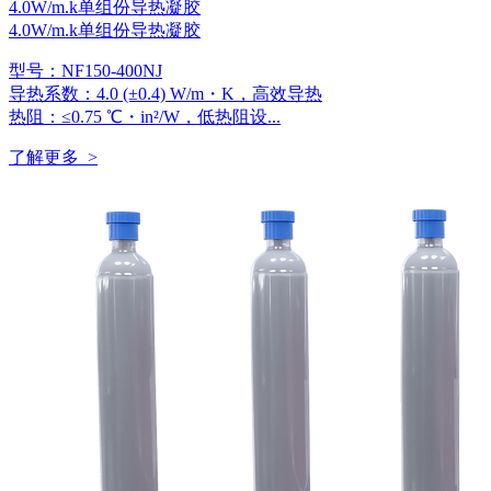
4.0W/m.k单组份导热凝胶
4.0W/m.k单组份导热凝胶
型号：NF150-400NJ
导热系数：4.0 (±0.4) W/m・K，高效导热
热阻：≤0.75 ℃・in²/W，低热阻设...
了解更多 >