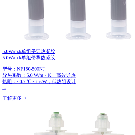
5.0W/m.k单组份导热凝胶
5.0W/m.k单组份导热凝胶
型号：NF150-500NJ
导热系数：5.0 W/m・K，高效导热
热阻：≤0.7 ℃・in²/W，低热阻设计
...
了解更多 >